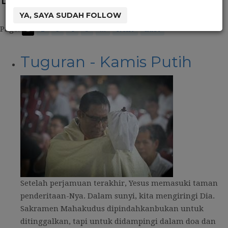
YA, SAYA SUDAH FOLLOW
Page:
1
2
3
4
5
...
Next
Last
Tuguran - Kamis Putih
Setelah perjamuan terakhir, Yesus memasuki taman
penderitaan-Nya. Dalam sunyi, kita mengiringi Dia.
Sakramen Mahakudus dipindahkanbukan untuk
ditinggalkan, tapi untuk didampingi dalam doa dan