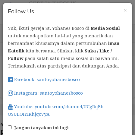
TOGGLE
MENU
×
Follow Us
NAVIGATIO
Yuk, ikuti gereja St. Yohanes Bosco di
Media Sosial
WARTA
untuk mendapatkan hal-hal yang menarik dan
bermanfaat khususnya dalam pertumbuhan
iman
Berita Terkini
Katolik
kita bersama. Silakan klik
Suka / Like /
Follow
pada salah satu media sosial di bawah ini.
Discimus
Terimakasih atas partisipasi dan dukungan Anda.
Renungan Harian
Facebook: santoyohanesbosco
Umat untuk Umat
Instagram: santoyohanesbosco
Youtube: youtube.com/channel/UCgRqBh-
Home
>
Warta
>
Berita Terkini
OSULOIYIRhjqcVyA
Print
Jangan tanyakan ini lagi
Berita Terkini