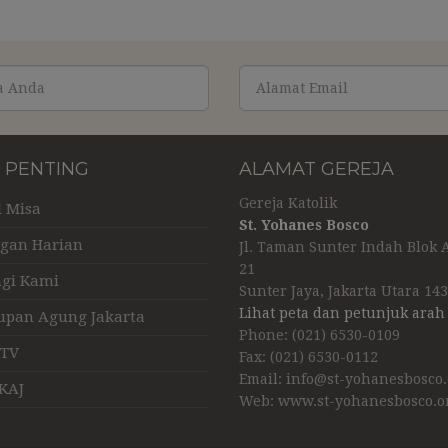
S PENTING
ALAMAT GEREJA
Gereja Katolik
l Misa
St. Yohanes Bosco
gan Harian
Jl. Taman Sunter Indah Blok A
21
gi Kami
Sunter Jaya, Jakarta Utara 14
Lihat peta dan petunjuk arah
upan Agung Jakarta
Phone: (021) 6530-0109
 TV
Fax: (021) 6530-0112
Email:
info@st-yohanesbosco.
KAJ
Web:
www.st-yohanesbosco.o