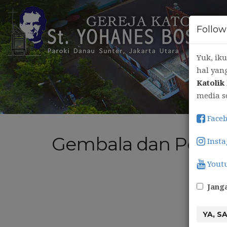
Follow
Yuk, iku
hal yan
Katolik
media s
Faceb
Gembala dan Pelay
Insta
Youtu
Janga
YA, S