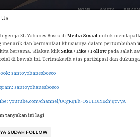
HOME
WARTA
PELAY
 Us
ti gereja St. Yohanes Bosco di
Media Sosial
untuk mendapatk
g menarik dan bermanfaat khususnya dalam pertumbuhan
kita bersama. Silakan klik
Suka / Like / Follow
pada salah sa
osial di bawah ini. Terimakasih atas partisipasi dan dukung
ook: santoyohanesbosco
an Umat
gram: santoyohanesbosco
be: youtube.com/channel/UCgRqBh-OSULOIYIRhjqcVyA
n tanyakan ini lagi
AYA SUDAH FOLLOW