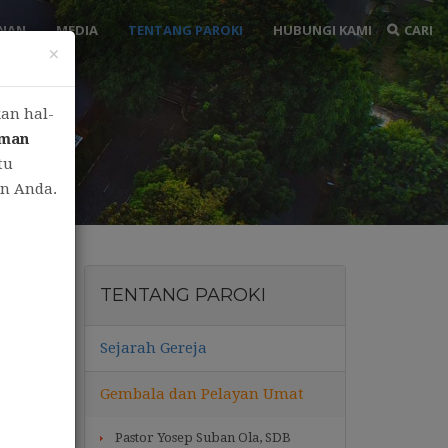
ANAN
MEDIA
TENTANG PAROKI
HUBUNGI KAMI
CARI
×
an hal-
iman
tu
an Anda.
TENTANG PAROKI
Sejarah Gereja
Gembala dan Pelayan Umat
Pastor Yosep Suban Ola, SDB